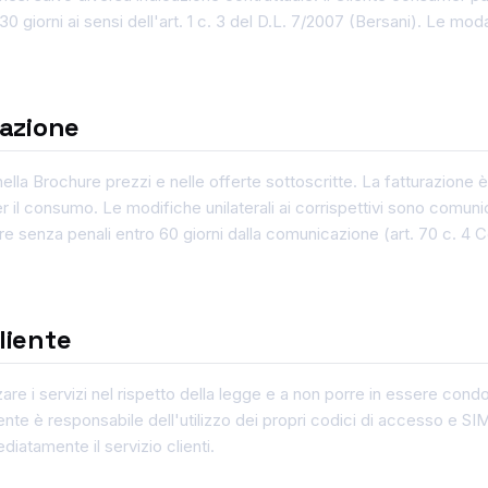
 giorni ai sensi dell'art. 1 c. 3 del D.L. 7/2007 (Bersani). Le mod
razione
 nella Brochure prezzi e nelle offerte sottoscritte. La fatturazione 
er il consumo. Le modifiche unilaterali ai corrispettivi sono comun
dere senza penali entro 60 giorni dalla comunicazione (art. 70 c. 4
liente
zzare i servizi nel rispetto della legge e a non porre in essere condo
Cliente è responsabile dell'utilizzo dei propri codici di accesso e S
iatamente il servizio clienti.