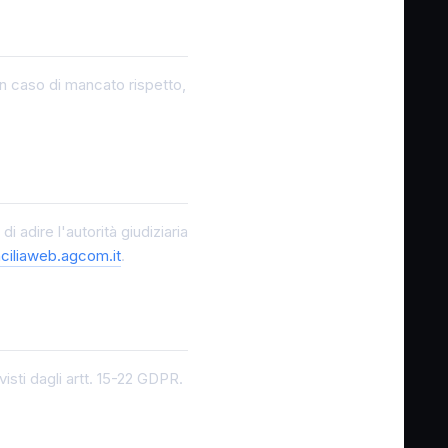
 In caso di mancato rispetto,
 adire l'autorità giudiziaria
ciliaweb.agcom.it
.
revisti dagli artt. 15-22 GDPR.