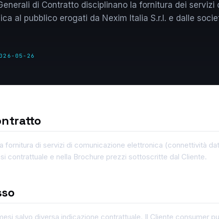
enerali di Contratto disciplinano la fornitura dei servizi 
a al pubblico erogati da Nexim Italia S.r.l. e dalle socie
026-05-26
ontratto
la fornitura di servizi di comunicazione elettronica (connettività da
si contrattuale e nella Brochure prezzi sottoscritte dal Cliente.
sso
mesi salvo diversa indicazione contrattuale. Il Cliente consumer p