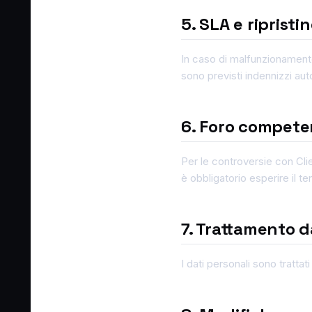
5. SLA e ripristin
In caso di malfunzionamento, 
sono previsti indennizzi 
6. Foro compete
Per le controversie con Clie
è obbligatorio esperire il t
7. Trattamento d
I dati personali sono trattat