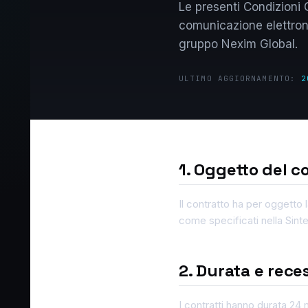
Le presenti Condizioni G
comunicazione elettronic
gruppo Nexim Global.
ULTIMO AGGIORNAMENTO:
2
1. Oggetto del c
Il contratto ha per oggetto 
come specificati nella Sinte
2. Durata e rece
I contratti hanno durata 24 