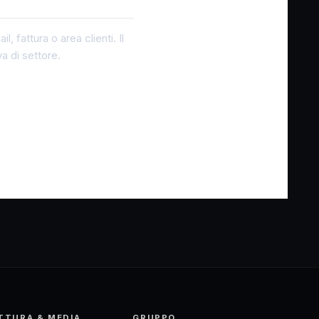
 fattura o area clienti. Il
a di settore.
TTURA & MEDIA
GRUPPO