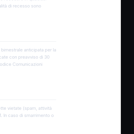
alità di recesso sono
è bimestrale anticipata per la
icate con preavviso di 30
 Codice Comunicazioni
tte vietate (spam, attività
IM. In caso di smarrimento o