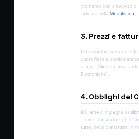
momento con preavviso di 30
indicate nella
Modulistica
.
3. Prezzi e fattu
I corrispettivi sono indicati
quota fissa e posticipata p
giorni; il Cliente può rece
Elettroniche).
4. Obblighi del C
Il Cliente si impegna a utili
illecite, abuso di rete). Il 
furto, deve contattare immed