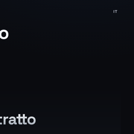
IT
to
tratto