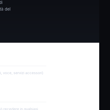
di
tà del
ti, voce, servizi accessori)
uò recedere in qualsiasi