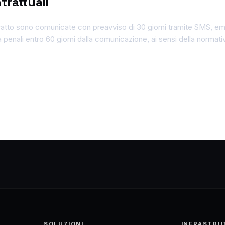
trattuali
atto sono comunicate con preavviso di 30 giorni tramite SMS, email,
penali entro 60 giorni dalla comunicazione, ai sensi della normativ
SOLUZIONI
INFRASTRU