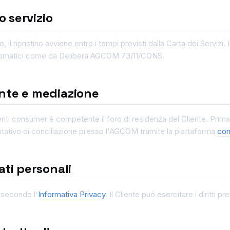
o servizio
il ripristino avviene entro i tempi previsti dalla Carta dei Servizi.
automatici come da Delibera AGCOM 73/11/CONS.
nte e mediazione
nti consumer è competente il foro di residenza del Cliente. Prima di
entativo di conciliazione presso l'AGCOM tramite la piattaforma
con
ati personali
i secondo l'
Informativa Privacy
. Il Cliente può esercitare i diritti p