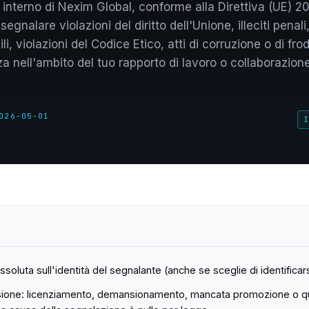
interno di Nexim Global, conforme alla Direttiva (UE) 2
egnalare violazioni del diritto dell'Unione, illeciti penali, 
i, violazioni del Codice Etico, atti di corruzione o di frod
 nell'ambito del tuo rapporto di lavoro o collaborazion
026-05-01
I
soluta sull'identità del segnalante (anche se sceglie di identificars
orsione: licenziamento, demansionamento, mancata promozione o qu