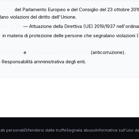
9/1937
del Parlamento Europeo e del Consiglio del 23 ottobre 2019
no violazioni del diritto dell'Unione.
023, n. 24
— Attuazione della Direttiva (UE) 2019/1937 nell'ordina
C
in materia di protezione delle persone che segnalano violazioni (D
17, n. 179
e
L. 6 novembre 2012, n. 190
(anticorruzione).
Responsabilità amministrativa degli enti.
ati personali
Difendersi dalle truffe
Segnala abuso
Informativa sull'uso d