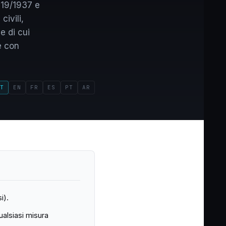
019/1937 e
civili,
e di cui
e con
T
EN
FR
ES
PT
AR
i).
alsiasi misura