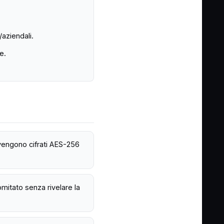
/aziendali.
e.
 vengono cifrati AES-256
mitato senza rivelare la