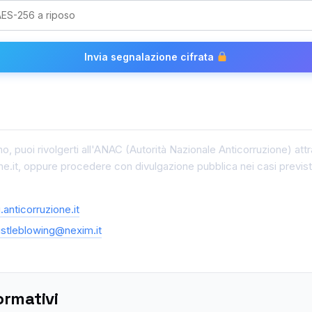
Invia segnalazione cifrata
erno, puoi rivolgerti all'ANAC (Autorità Nazionale Anticorruzione) at
e.it, oppure procedere con divulgazione pubblica nei casi previsti 
.anticorruzione.it
stleblowing@nexim.it
ormativi