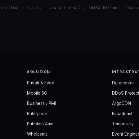
exim Italia S.r.l. · Via Caldera 21, 20153 Milano — Itali
SOLUZIONI
INFRASTRU
Privati & Fibra
Datacenter
Mobile 5G
DDoS Protect
Business / PMI
ArgoCDN
Enterprise
Broadcast
Pubblica Amm.
Temporary
Wholesale
Event Engine