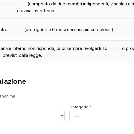
stleblowing
(composto da due membri indipendenti, vincolati a ri
7 giorni
e avvia l'istruttoria.
ntro
3 mesi
(prorogabili a 6 mesi nei casi più complessi).
l canale interno non risponda, puoi sempre rivolgerti ad
ANAC
o pro
i previsti dalla legge.
alazione
 anonima
Categoria
*
*