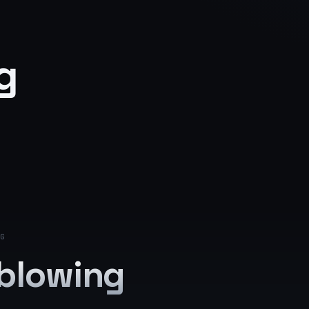
g
G
blowing