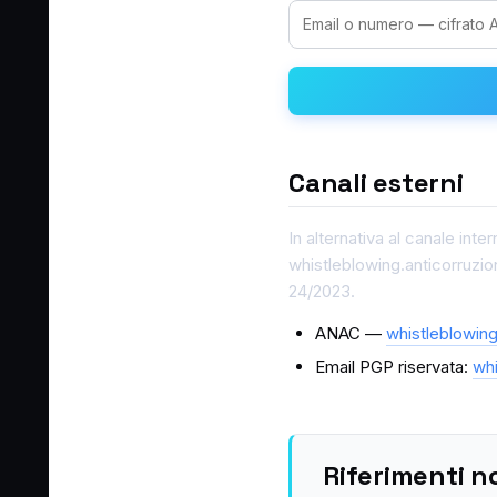
Canali esterni
In alternativa al canale int
whistleblowing.anticorruzion
24/2023.
ANAC —
whistleblowing
Email PGP riservata:
whi
Riferimenti n