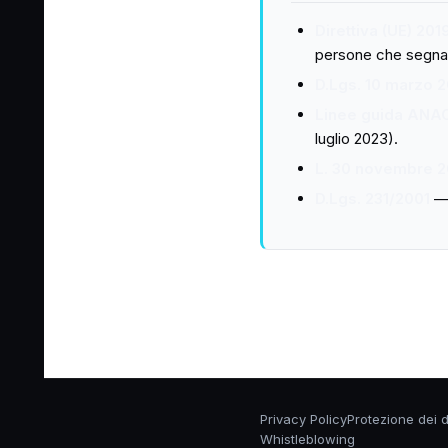
Direttiva (UE) 201
persone che segnala
D.Lgs. 10 marzo 2
Linee guida ANA
luglio 2023).
L. 30 novembre 20
D.Lgs. 231/2001
— 
Privacy Policy
Protezione dei d
Whistleblowing