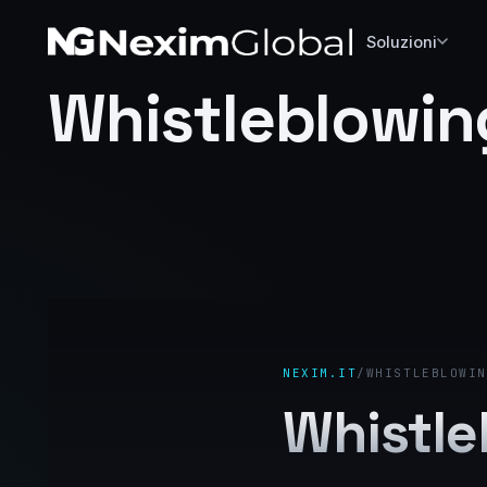
Soluzioni
Whistleblowin
NEXIM.IT
/
WHISTLEBLOWIN
Whistle