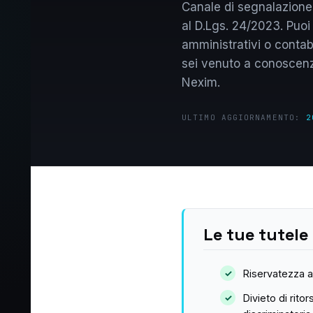
Canale di segnalazione 
al D.Lgs. 24/2023. Puoi s
amministrativi o contabil
sei venuto a conoscenza
Nexim.
ULTIMO AGGIORNAMENTO:
2
Le tue tutele
Riservatezza as
Divieto di rit