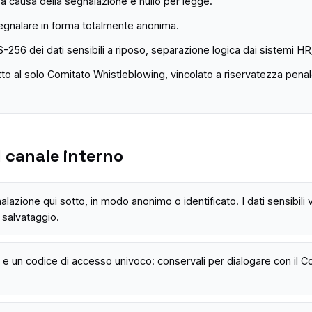
 a causa della segnalazione è nullo per legge.
 segnalare in forma totalmente anonima.
S-256 dei dati sensibili a riposo, separazione logica dai sistemi HR
tto al solo Comitato Whistleblowing, vincolato a riservatezza penal
l canale interno
alazione qui sotto, in modo anonimo o identificato. I dati sensibili
salvataggio.
 e un codice di accesso univoco: conservali per dialogare con il Co