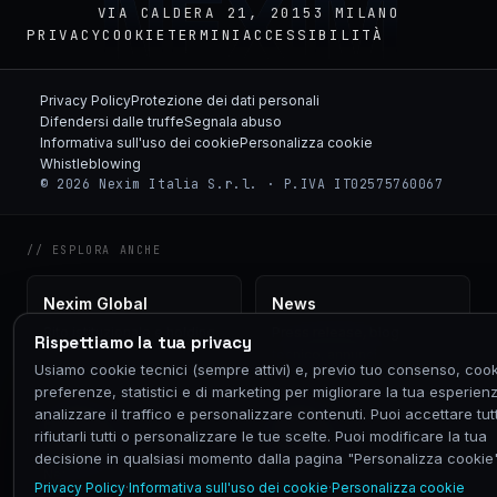
NEXIM
VIA CALDERA 21, 20153 MILANO
PRIVACY
COOKIE
TERMINI
ACCESSIBILITÀ
Privacy Policy
Protezione dei dati personali
Difendersi dalle truffe
Segnala abuso
Informativa sull'uso dei cookie
Personalizza cookie
Whistleblowing
© 2026 Nexim Italia S.r.l. · P.IVA IT02575760067
// ESPLORA ANCHE
Nexim Global
News
Sito istituzionale e holding
Press release, blog
Rispettiamo la tua privacy
tecnico, annunci
Usiamo cookie tecnici (sempre attivi) e, previo tuo consenso, cook
preferenze, statistici e di marketing per migliorare la tua esperien
analizzare il traffico e personalizzare contenuti. Puoi accettare tutt
Fornitori
Partner
rifiutarli tutti o personalizzare le tue scelte. Puoi modificare la tua
Diventa vendor qualificato
Reseller, SI, ISV, agenti
decisione in qualsiasi momento dalla pagina "Personalizza cookie"
Nexim
Privacy Policy
·
Informativa sull'uso dei cookie
·
Personalizza cookie